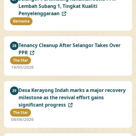
Lembah Subang 1, Tingkat Kualiti
Penyelenggaraan
Bernama
Tenancy Cleanup After Selangor Takes Over
28
PPR
The Star
19/05/2026
Desa Kerayong Indah marks a major recovery
29
milestone as the revival effort gains
significant progress
The Star
08/06/2026