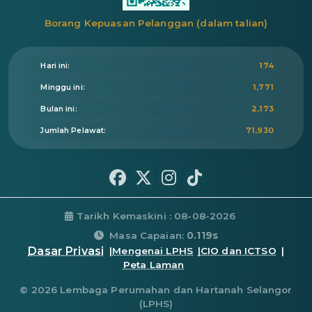
Borang Kepuasan Pelanggan (dalam talian)
Hari ini:
174
Minggu ini:
1,771
Bulan ini:
2,173
Jumlah Pelawat:
71,930
Tarikh Kemaskini : 08-08-2026
Masa Capaian:
0.119s
Dasar Privasi
|
Mengenai LPHS
|
CIO dan ICTSO
|
Peta Laman
© 2026 Lembaga Perumahan dan Hartanah Selangor
(LPHS)