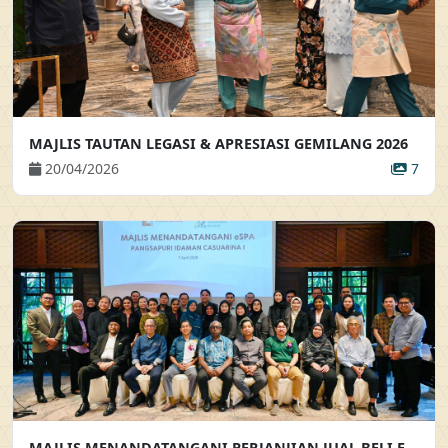
MAJLIS TAUTAN LEGASI & APRESIASI GEMILANG 2026
20/04/2026
7
MAJLIS MENANDATANGANI PERJANJIAN JUAL BELI ELEKTRONIK BAGI PROJEK PANGSAPURI IDAMAN CASUARINA 1 MAJLIS MENANDATANGANI PERJANJIAN JUAL BELI ELEKTRONIK (EPJB) BAGI PEMBELIAN SECARA EN-BLOC PROJEK PANGSAPURI IDAMAN CASUARINA 1