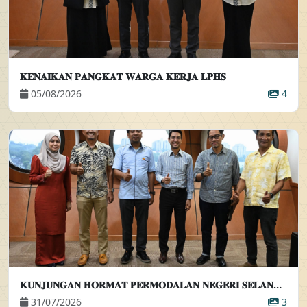
𝐊𝐄𝐍𝐀𝐈𝐊𝐀𝐍 𝐏𝐀𝐍𝐆𝐊𝐀𝐓 𝐖𝐀𝐑𝐆𝐀 𝐊𝐄𝐑𝐉𝐀 𝐋𝐏𝐇𝐒
05/08/2026
4
𝐊𝐔𝐍𝐉𝐔𝐍𝐆𝐀𝐍 𝐇𝐎𝐑𝐌𝐀𝐓 𝐏𝐄𝐑𝐌𝐎𝐃𝐀𝐋𝐀𝐍 𝐍𝐄𝐆𝐄𝐑𝐈 𝐒𝐄𝐋𝐀𝐍𝐆𝐎𝐑 𝐁𝐄𝐑𝐇𝐀𝐃 𝐊𝐄𝐏𝐀𝐃𝐀 𝐏𝐄𝐌𝐀𝐍𝐆𝐊𝐔 𝐏𝐄𝐍𝐆𝐀𝐑𝐀𝐇 𝐄𝐊𝐒𝐄𝐊𝐔𝐓𝐈𝐅
31/07/2026
3