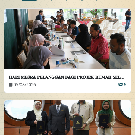
𝐇𝐀𝐑𝐈 𝐌𝐄𝐒𝐑𝐀 𝐏𝐄𝐋𝐀𝐍𝐆𝐆𝐀𝐍 𝐁𝐀𝐆𝐈 𝐏𝐑𝐎𝐉𝐄𝐊 𝐑𝐔𝐌𝐀𝐇 𝐒𝐄𝐋𝐀𝐍𝐆𝐎𝐑𝐊𝐔 𝐈𝐃𝐀𝐌𝐀𝐍 𝐀𝐌𝐀𝐍𝐈 (𝐄𝐋𝐌𝐈𝐍𝐀 𝟒)
05/08/2026
6