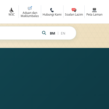
Aduan dan
R
W3C
Hubungi Kami
Soalan Lazim
Peta Laman
Maklumbalas
|
BM
EN