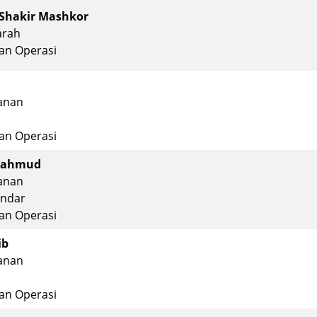
 Shakir Mashkor
arah
an Operasi
anan
an Operasi
 Mahmud
anan
andar
an Operasi
ib
anan
an Operasi