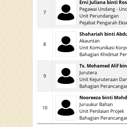
Erni Juliana binti Ros
Pegawai Undang - Un
7
Unit Perundangan
Pejabat Pengarah Ekse
Shahariah binti Abd
Akauntan
8
Unit Komunikasi Korp
Bahagian Khidmat Pe
Ts. Mohamed Alif b
Jurutera
9
Unit Kejuruteraan Dan
Bahagian Perancang
Nooreeza binti Mohd
Juruukur Bahan
10
Unit Penilaian Projek
Bahagian Perancang