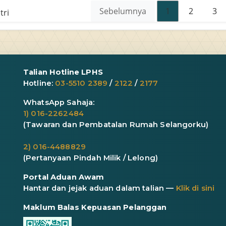
Sebelumnya
1
2
3
tri
Talian Hotline LPHS
Hotline:
03-5510 2389
/
2122
/
2177
WhatsApp Sahaja:
1) 016-2262484
(Tawaran dan Pembatalan Rumah Selangorku)
2) 016-4488829
(Pertanyaan Pindah Milik / Lelong)
Portal Aduan Awam
Hantar dan jejak aduan dalam talian —
Klik di sini
Maklum Balas Kepuasan Pelanggan