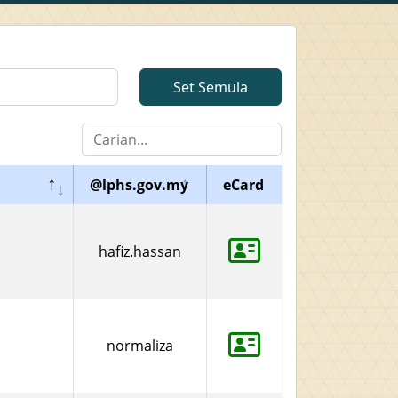
Set Semula
@lphs.gov.my
eCard
hafiz.hassan
normaliza