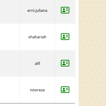
erni.juliana
shahariah
alif
nooreza