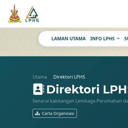
LAMAN UTAMA
INFO LPHS
S
Utama
Direktori LPHS
Direktori LPH
Senarai kakitangan Lembaga Perumahan da
Carta Organisasi