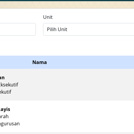
Unit
Pilih Unit
Nama
an
ksekutif
kutif
Rayis
arah
ngurusan