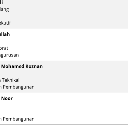
li
dang
kutif
ullah
orat
ngurusan
in Mohamed Roznan
 Teknikal
an Pembangunan
 Noor
an Pembangunan