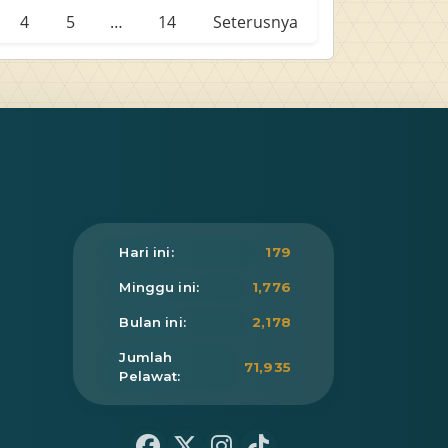
4
5
…
14
Seterusnya
Hari ini:
179
Minggu ini:
1,776
Bulan ini:
2,178
Jumlah
71,935
Pelawat: