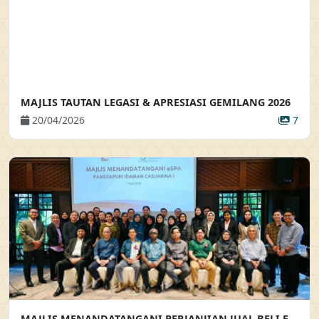
MAJLIS TAUTAN LEGASI & APRESIASI GEMILANG 2026
20/04/2026
7
MAJLIS MENANDATANGANI PERJANJIAN JUAL BELI ELEKTRONIK BAGI PROJEK PANGSAPURI IDAMAN CASUARINA 1 MAJLIS MENANDATANGANI PERJANJIAN JUAL BELI ELEKTRONIK (EPJB) BAGI PEMBELIAN SECARA EN-BLOC PROJEK PANGSAPURI IDAMAN CASUARINA 1