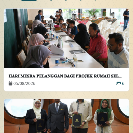
𝐇𝐀𝐑𝐈 𝐌𝐄𝐒𝐑𝐀 𝐏𝐄𝐋𝐀𝐍𝐆𝐆𝐀𝐍 𝐁𝐀𝐆𝐈 𝐏𝐑𝐎𝐉𝐄𝐊 𝐑𝐔𝐌𝐀𝐇 𝐒𝐄𝐋𝐀𝐍𝐆𝐎𝐑𝐊𝐔 𝐈𝐃𝐀𝐌𝐀𝐍 𝐀𝐌𝐀𝐍𝐈 (𝐄𝐋𝐌𝐈𝐍𝐀 𝟒)
05/08/2026
6