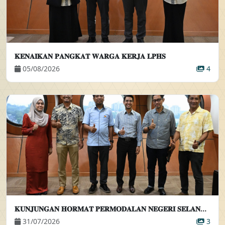
𝐊𝐄𝐍𝐀𝐈𝐊𝐀𝐍 𝐏𝐀𝐍𝐆𝐊𝐀𝐓 𝐖𝐀𝐑𝐆𝐀 𝐊𝐄𝐑𝐉𝐀 𝐋𝐏𝐇𝐒
05/08/2026
4
𝐊𝐔𝐍𝐉𝐔𝐍𝐆𝐀𝐍 𝐇𝐎𝐑𝐌𝐀𝐓 𝐏𝐄𝐑𝐌𝐎𝐃𝐀𝐋𝐀𝐍 𝐍𝐄𝐆𝐄𝐑𝐈 𝐒𝐄𝐋𝐀𝐍𝐆𝐎𝐑 𝐁𝐄𝐑𝐇𝐀𝐃 𝐊𝐄𝐏𝐀𝐃𝐀 𝐏𝐄𝐌𝐀𝐍𝐆𝐊𝐔 𝐏𝐄𝐍𝐆𝐀𝐑𝐀𝐇 𝐄𝐊𝐒𝐄𝐊𝐔𝐓𝐈𝐅
31/07/2026
3