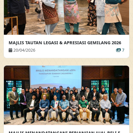
MAJLIS TAUTAN LEGASI & APRESIASI GEMILANG 2026
20/04/2026
7
MAJLIS MENANDATANGANI PERJANJIAN JUAL BELI ELEKTRONIK BAGI PROJEK PANGSAPURI IDAMAN CASUARINA 1 MAJLIS MENANDATANGANI PERJANJIAN JUAL BELI ELEKTRONIK (EPJB) BAGI PEMBELIAN SECARA EN-BLOC PROJEK PANGSAPURI IDAMAN CASUARINA 1