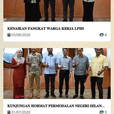
𝐊𝐄𝐍𝐀𝐈𝐊𝐀𝐍 𝐏𝐀𝐍𝐆𝐊𝐀𝐓 𝐖𝐀𝐑𝐆𝐀 𝐊𝐄𝐑𝐉𝐀 𝐋𝐏𝐇𝐒
05/08/2026
4
𝐊𝐔𝐍𝐉𝐔𝐍𝐆𝐀𝐍 𝐇𝐎𝐑𝐌𝐀𝐓 𝐏𝐄𝐑𝐌𝐎𝐃𝐀𝐋𝐀𝐍 𝐍𝐄𝐆𝐄𝐑𝐈 𝐒𝐄𝐋𝐀𝐍𝐆𝐎𝐑 𝐁𝐄𝐑𝐇𝐀𝐃 𝐊𝐄𝐏𝐀𝐃𝐀 𝐏𝐄𝐌𝐀𝐍𝐆𝐊𝐔 𝐏𝐄𝐍𝐆𝐀𝐑𝐀𝐇 𝐄𝐊𝐒𝐄𝐊𝐔𝐓𝐈𝐅
31/07/2026
3