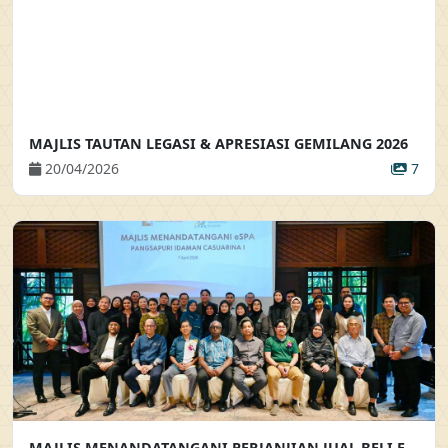
MAJLIS TAUTAN LEGASI & APRESIASI GEMILANG 2026
20/04/2026
7
MAJLIS MENANDATANGANI PERJANJIAN JUAL BELI ELEKTRONIK BAGI PROJEK PANGSAPURI IDAMAN CASUARINA 1 MAJLIS MENANDATANGANI PERJANJIAN JUAL BELI ELEKTRONIK (EPJB) BAGI PEMBELIAN SECARA EN-BLOC PROJEK PANGSAPURI IDAMAN CASUARINA 1