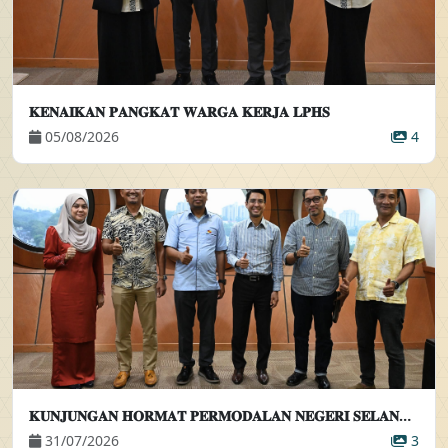
𝐊𝐄𝐍𝐀𝐈𝐊𝐀𝐍 𝐏𝐀𝐍𝐆𝐊𝐀𝐓 𝐖𝐀𝐑𝐆𝐀 𝐊𝐄𝐑𝐉𝐀 𝐋𝐏𝐇𝐒
05/08/2026
4
𝐊𝐔𝐍𝐉𝐔𝐍𝐆𝐀𝐍 𝐇𝐎𝐑𝐌𝐀𝐓 𝐏𝐄𝐑𝐌𝐎𝐃𝐀𝐋𝐀𝐍 𝐍𝐄𝐆𝐄𝐑𝐈 𝐒𝐄𝐋𝐀𝐍𝐆𝐎𝐑 𝐁𝐄𝐑𝐇𝐀𝐃 𝐊𝐄𝐏𝐀𝐃𝐀 𝐏𝐄𝐌𝐀𝐍𝐆𝐊𝐔 𝐏𝐄𝐍𝐆𝐀𝐑𝐀𝐇 𝐄𝐊𝐒𝐄𝐊𝐔𝐓𝐈𝐅
31/07/2026
3