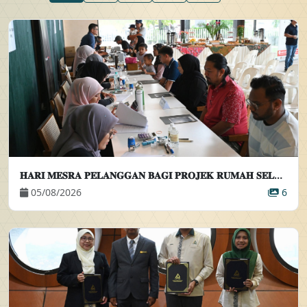
𝐇𝐀𝐑𝐈 𝐌𝐄𝐒𝐑𝐀 𝐏𝐄𝐋𝐀𝐍𝐆𝐆𝐀𝐍 𝐁𝐀𝐆𝐈 𝐏𝐑𝐎𝐉𝐄𝐊 𝐑𝐔𝐌𝐀𝐇 𝐒𝐄𝐋𝐀𝐍𝐆𝐎𝐑𝐊𝐔 𝐈𝐃𝐀𝐌𝐀𝐍 𝐀𝐌𝐀𝐍𝐈 (𝐄𝐋𝐌𝐈𝐍𝐀 𝟒)
05/08/2026
6