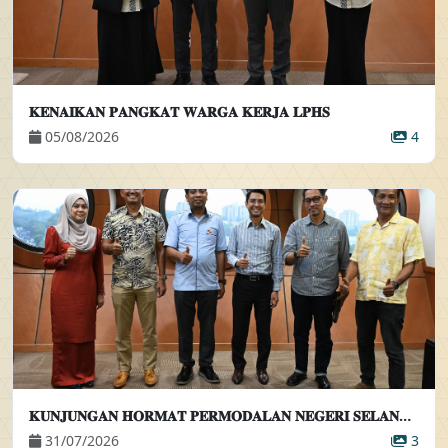
𝐊𝐄𝐍𝐀𝐈𝐊𝐀𝐍 𝐏𝐀𝐍𝐆𝐊𝐀𝐓 𝐖𝐀𝐑𝐆𝐀 𝐊𝐄𝐑𝐉𝐀 𝐋𝐏𝐇𝐒
05/08/2026
4
𝐊𝐔𝐍𝐉𝐔𝐍𝐆𝐀𝐍 𝐇𝐎𝐑𝐌𝐀𝐓 𝐏𝐄𝐑𝐌𝐎𝐃𝐀𝐋𝐀𝐍 𝐍𝐄𝐆𝐄𝐑𝐈 𝐒𝐄𝐋𝐀𝐍𝐆𝐎𝐑 𝐁𝐄𝐑𝐇𝐀𝐃 𝐊𝐄𝐏𝐀𝐃𝐀 𝐏𝐄𝐌𝐀𝐍𝐆𝐊𝐔 𝐏𝐄𝐍𝐆𝐀𝐑𝐀𝐇 𝐄𝐊𝐒𝐄𝐊𝐔𝐓𝐈𝐅
31/07/2026
3