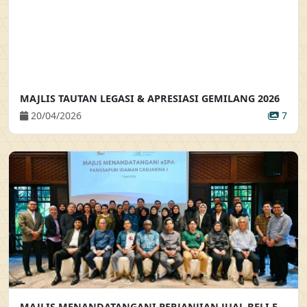
MAJLIS TAUTAN LEGASI & APRESIASI GEMILANG 2026
20/04/2026
7
MAJLIS MENANDATANGANI PERJANJIAN JUAL BELI ELEKTRONIK BAGI PROJEK PANGSAPURI IDAMAN CASUARINA 1 MAJLIS MENANDATANGANI PERJANJIAN JUAL BELI ELEKTRONIK (EPJB) BAGI PEMBELIAN SECARA EN-BLOC PROJEK PANGSAPURI IDAMAN CASUARINA 1