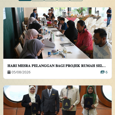
𝐇𝐀𝐑𝐈 𝐌𝐄𝐒𝐑𝐀 𝐏𝐄𝐋𝐀𝐍𝐆𝐆𝐀𝐍 𝐁𝐀𝐆𝐈 𝐏𝐑𝐎𝐉𝐄𝐊 𝐑𝐔𝐌𝐀𝐇 𝐒𝐄𝐋𝐀𝐍𝐆𝐎𝐑𝐊𝐔 𝐈𝐃𝐀𝐌𝐀𝐍 𝐀𝐌𝐀𝐍𝐈 (𝐄𝐋𝐌𝐈𝐍𝐀 𝟒)
05/08/2026
6