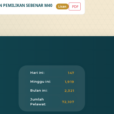
 PEMILIKAN SEBENAR M40
PDF
Lisan
Hari ini:
147
Minggu ini:
1,919
Bulan ini:
2,321
Jumlah
72,107
Pelawat: