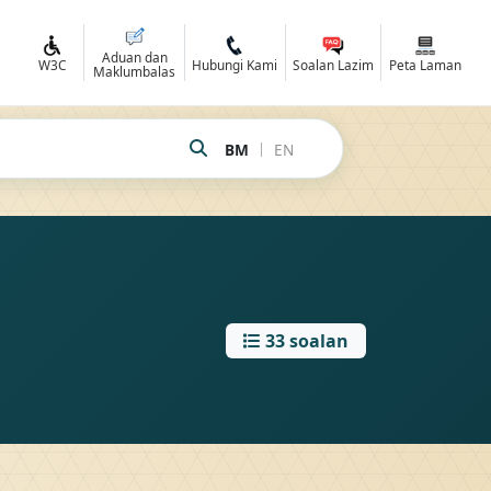
Aduan dan
R
W3C
Hubungi Kami
Soalan Lazim
Peta Laman
Maklumbalas
|
BM
EN
33 soalan