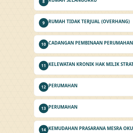
RUMAH SELANGORKU
8
RUMAH TIDAK TERJUAL (OVERHANG)
9
CADANGAN PEMBINAAN PERUMAHAN 
10
KELEWATAN KRONIK HAK MILIK STR
11
PERUMAHAN
12
PERUMAHAN
13
KEMUDAHAN PRASARANA MESRA OKU
14