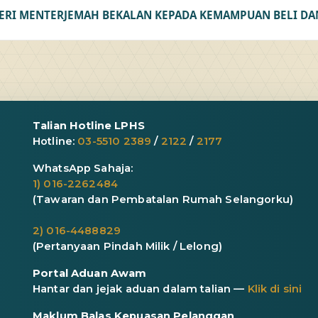
RI MENTERJEMAH BEKALAN KEPADA KEMAMPUAN BELI DAN
Talian Hotline LPHS
Hotline:
03-5510 2389
/
2122
/
2177
WhatsApp Sahaja:
1) 016-2262484
(Tawaran dan Pembatalan Rumah Selangorku)
2) 016-4488829
(Pertanyaan Pindah Milik / Lelong)
Portal Aduan Awam
Hantar dan jejak aduan dalam talian —
Klik di sini
Maklum Balas Kepuasan Pelanggan