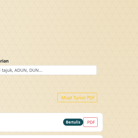
rian
Muat Turun PDF
PDF
Bertulis