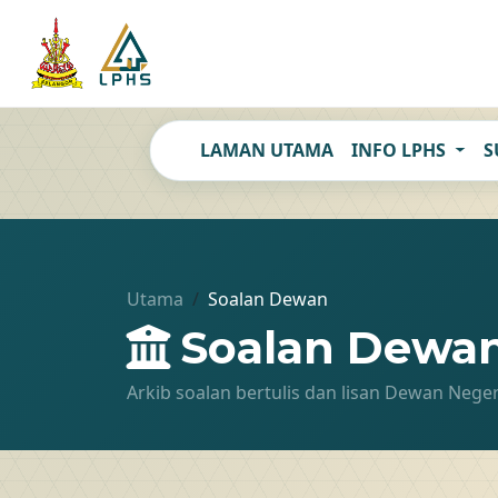
LAMAN UTAMA
INFO LPHS
S
Utama
Soalan Dewan
Soalan Dewa
Arkib soalan bertulis dan lisan Dewan Nege