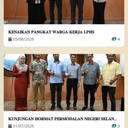
𝐊𝐄𝐍𝐀𝐈𝐊𝐀𝐍 𝐏𝐀𝐍𝐆𝐊𝐀𝐓 𝐖𝐀𝐑𝐆𝐀 𝐊𝐄𝐑𝐉𝐀 𝐋𝐏𝐇𝐒
05/08/2026
4
𝐊𝐔𝐍𝐉𝐔𝐍𝐆𝐀𝐍 𝐇𝐎𝐑𝐌𝐀𝐓 𝐏𝐄𝐑𝐌𝐎𝐃𝐀𝐋𝐀𝐍 𝐍𝐄𝐆𝐄𝐑𝐈 𝐒𝐄𝐋𝐀𝐍𝐆𝐎𝐑 𝐁𝐄𝐑𝐇𝐀𝐃 𝐊𝐄𝐏𝐀𝐃𝐀 𝐏𝐄𝐌𝐀𝐍𝐆𝐊𝐔 𝐏𝐄𝐍𝐆𝐀𝐑𝐀𝐇 𝐄𝐊𝐒𝐄𝐊𝐔𝐓𝐈𝐅
31/07/2026
3