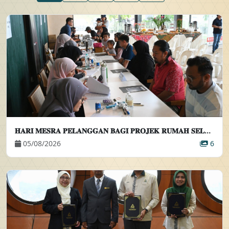
𝐇𝐀𝐑𝐈 𝐌𝐄𝐒𝐑𝐀 𝐏𝐄𝐋𝐀𝐍𝐆𝐆𝐀𝐍 𝐁𝐀𝐆𝐈 𝐏𝐑𝐎𝐉𝐄𝐊 𝐑𝐔𝐌𝐀𝐇 𝐒𝐄𝐋𝐀𝐍𝐆𝐎𝐑𝐊𝐔 𝐈𝐃𝐀𝐌𝐀𝐍 𝐀𝐌𝐀𝐍𝐈 (𝐄𝐋𝐌𝐈𝐍𝐀 𝟒)
05/08/2026
6