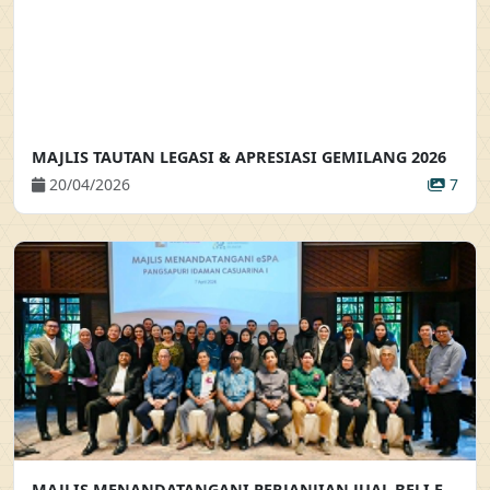
MAJLIS TAUTAN LEGASI & APRESIASI GEMILANG 2026
20/04/2026
7
MAJLIS MENANDATANGANI PERJANJIAN JUAL BELI ELEKTRONIK BAGI PROJEK PANGSAPURI IDAMAN CASUARINA 1 MAJLIS MENANDATANGANI PERJANJIAN JUAL BELI ELEKTRONIK (EPJB) BAGI PEMBELIAN SECARA EN-BLOC PROJEK PANGSAPURI IDAMAN CASUARINA 1